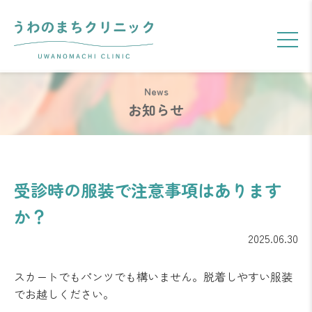
お知らせ
受診時の服装で注意事項はあります
か？
2
0
2
5
.
0
6
.
3
0
スカートでもパンツでも構いません。脱着しやすい服装
でお越しください。